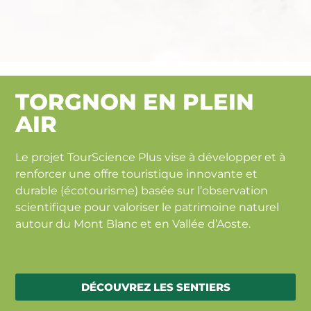
TOUR
TORGNON EN PLEIN
SCIENCE
AIR
10 projets pour
Le projet TourScience Plus vise à développer et à
découvrir la
renforcer une offre touristique innovante et
nature
durable (écotourisme) basée sur l’observation
scientifique pour valoriser le patrimoine naturel
autour du Mont Blanc et en Vallée d’Aoste.
DÉCOUVREZ LES SENTIERS