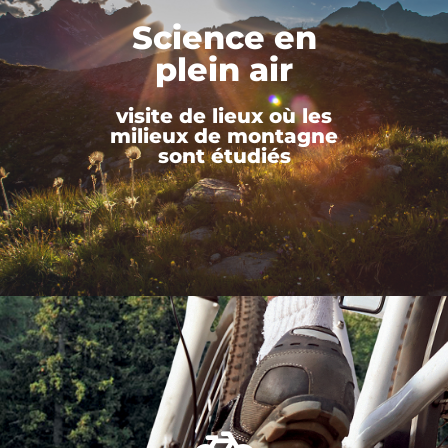
Science en
plein air
visite de lieux où les
milieux de montagne
sont étudiés